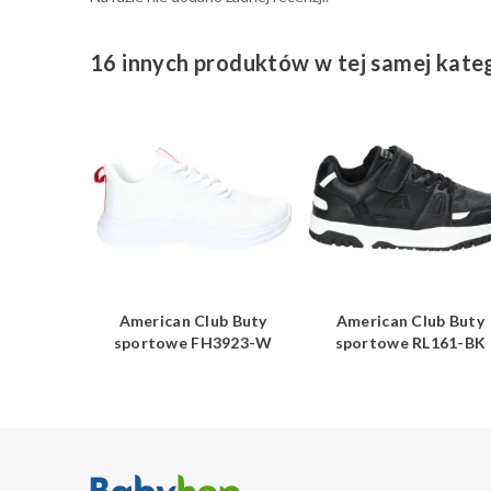
16 innych produktów w tej samej kateg
ub Buty
American Club Buty
American Club Buty
2723-GR
sportowe FH3923-W
sportowe RL161-BK