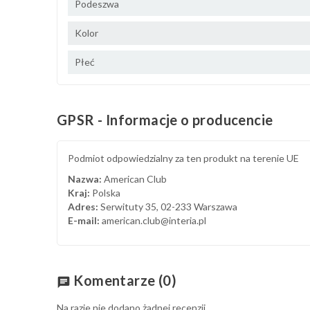
Podeszwa
Kolor
Płeć
GPSR - Informacje o producencie
Podmiot odpowiedzialny za ten produkt na terenie UE
Nazwa:
American Club
Kraj:
Polska
Adres:
Serwituty 35, 02-233 Warszawa
E-mail:
american.club@interia.pl
Komentarze
(0)
chat
Na razie nie dodano żadnej recenzji.