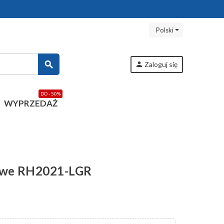
Polski
search
person
Zaloguj się
DO - 50%
WYPRZEDAŻ
towe RH2021-LGR