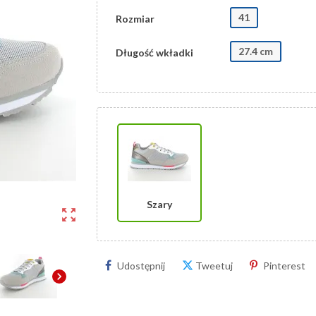
41
Rozmiar
27.4 cm
Długość wkładki
Szary
zoom_out_map
Udostępnij
Tweetuj
Pinterest
chevron_right