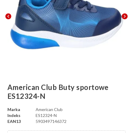
chevron_left
chevron_right
American Club Buty sportowe
ES12324-N
Marka
American Club
Indeks
ES12324-N
EAN13
5903497146372