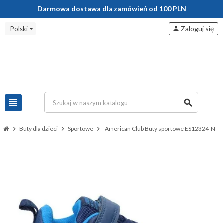
Darmowa dostawa dla zamówień od 100 PLN
Zaloguj się
Polski
person
view_headline
search
chevron_right
Buty dla dzieci
chevron_right
Sportowe
chevron_right
American Club Buty sportowe ES12324-N