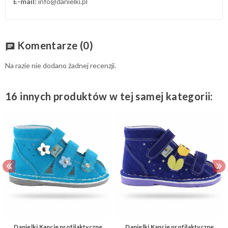
E-mail:
info@danielki.pl
Komentarze
(0)
chat
Na razie nie dodano żadnej recenzji.
16 innych produktów w tej samej kategorii:
Danielki Kapcie profilaktyczne
Danielki Kapcie profilaktyczne