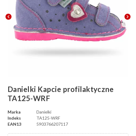
chevron_left
chevron_right
Danielki Kapcie profilaktyczne
TA125-WRF
Marka
Danielki
Indeks
TA125-WRF
EAN13
5903766207117