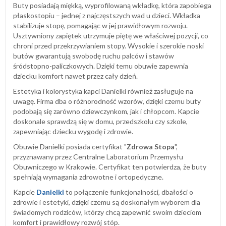
Buty posiadają miękką, wyprofilowaną wkładkę, która zapobiega
płaskostopiu – jednej z najczęstszych wad u dzieci. Wkładka
stabilizuje stopę, pomagając w jej prawidłowym rozwoju.
Usztywniony zapiętek utrzymuje piętę we właściwej pozycji, co
chroni przed przekrzywianiem stopy. Wysokie i szerokie noski
butów gwarantują swobodę ruchu palców i stawów
śródstopno-paliczkowych. Dzięki temu obuwie zapewnia
dziecku komfort nawet przez cały dzień.
Estetyka i kolorystyka kapci Danielki również zasługuje na
uwagę. Firma dba o różnorodność wzorów, dzięki czemu buty
podobają się zarówno dziewczynkom, jak i chłopcom. Kapcie
doskonale sprawdzą się w domu, przedszkolu czy szkole,
zapewniając dziecku wygodę i zdrowie.
Obuwie Danielki posiada certyfikat "
Zdrowa Stopa
",
przyznawany przez Centralne Laboratorium Przemysłu
Obuwniczego w Krakowie. Certyfikat ten potwierdza, że buty
spełniają wymagania zdrowotne i ortopedyczne.
Kapcie
Danielki
to połączenie funkcjonalności, dbałości o
zdrowie i estetyki, dzięki czemu są doskonałym wyborem dla
świadomych rodziców, którzy chcą zapewnić swoim dzieciom
komfort i prawidłowy rozwój stóp.