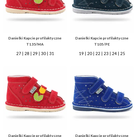
Danielki Kapcie profilaktyczne
Danielki Kapcie profilaktyczne
T135/MA
T105/PE
27 | 28 | 29 | 30 | 31
19 | 20 | 22 | 23 | 24 | 25
Danielki Kapcie profilaktyczne
Danielki Kapcie profilaktyczne