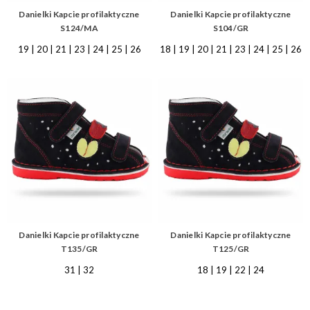
Danielki Kapcie profilaktyczne
Danielki Kapcie profilaktyczne
S124/MA
S104/GR
19 | 20 | 21 | 23 | 24 | 25 | 26
18 | 19 | 20 | 21 | 23 | 24 | 25 | 26
Danielki Kapcie profilaktyczne
Danielki Kapcie profilaktyczne
T135/GR
T125/GR
31 | 32
18 | 19 | 22 | 24