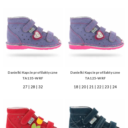
Danielki Kapcie profilaktyczne
Danielki Kapcie profilaktyczne
TA135-WRF
TA125-WRF
27 | 28 | 32
18 | 20 | 21 | 22 | 23 | 24