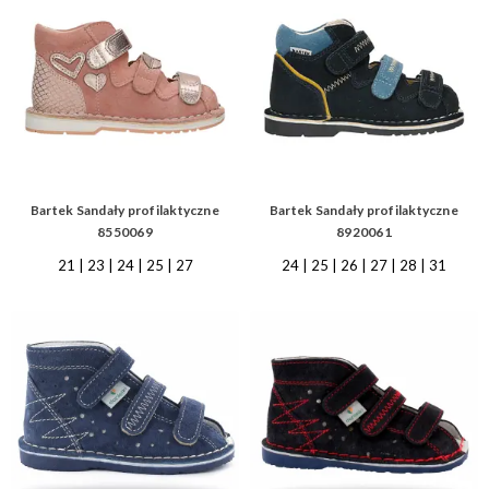
Bartek Sandały profilaktyczne
Bartek Sandały profilaktyczne
8550069
8920061
21 | 23 | 24 | 25 | 27
24 | 25 | 26 | 27 | 28 | 31