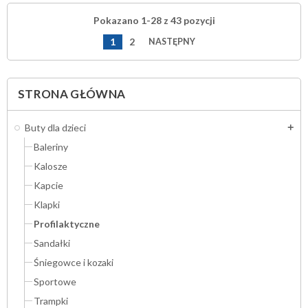
Pokazano 1-28 z 43 pozycji
1
2
NASTĘPNY
navigate_next
STRONA GŁÓWNA
Buty dla dzieci
add
Baleriny
Kalosze
Kapcie
Klapki
Profilaktyczne
Sandałki
Śniegowce i kozaki
Sportowe
Trampki