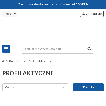
Darmowa dostawa dla zamówień od 100 PLN
Zaloguj się
Polski
person
view_headline
search
chevron_right
Buty dla dzieci
chevron_right
Profilaktyczne
PROFILAKTYCZNE
FILTR
Wybierz