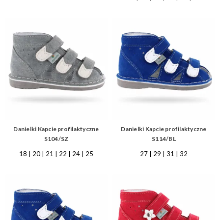
Danielki Kapcie profilaktyczne
Danielki Kapcie profilaktyczne
S104/SZ
S114/BL
18 | 20 | 21 | 22 | 24 | 25
27 | 29 | 31 | 32