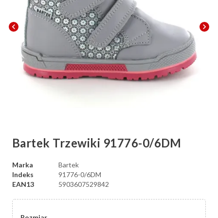
chevron_left
chevron_right
Bartek Trzewiki 91776-0/6DM
Marka
Bartek
Indeks
91776-0/6DM
EAN13
5903607529842
Rozmiar