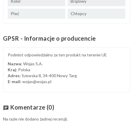
Kolor
Brązowy
Płeć
Chłopcy
GPSR - Informacje o producencie
Podmiot odpowiedzialny za ten produkt na terenie UE
Nazwa:
Wojas S.A.
Kraj:
Polska
Adres:
Szewska 8, 34-400 Nowy Targ
E-mail:
wojas@wojas.pl
Komentarze
(0)
chat
Na razie nie dodano żadnej recenzji.