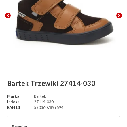
chevron_left
chevron_right
Bartek Trzewiki 27414-030
Marka
Bartek
Indeks
27414-030
EAN13
5903607899594
Rozmiar