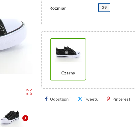
39
Rozmiar
Czarny
zoom_out_map
Udostępnij
Tweetuj
Pinterest
chevron_right