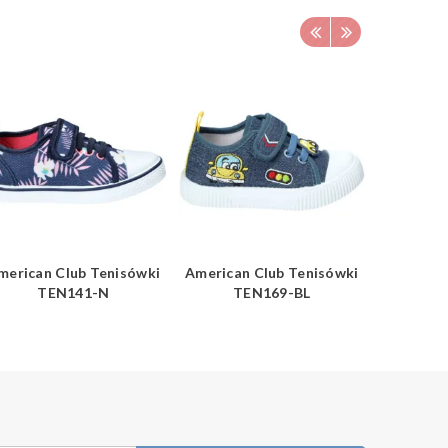
merican Club Tenisówki
American Club Tenisówki
American
TEN141-N
TEN169-BL
TE