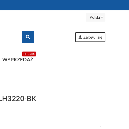
Polski
search
person
Zaloguj się
DO - 50%
WYPRZEDAŻ
 LH3220-BK