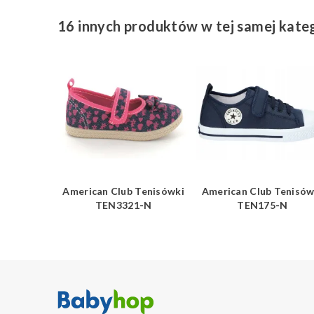
16 innych produktów w tej samej kateg
Tenisówki
American Club Tenisówki
American Club Tenisów
-P
TEN3321-N
TEN175-N