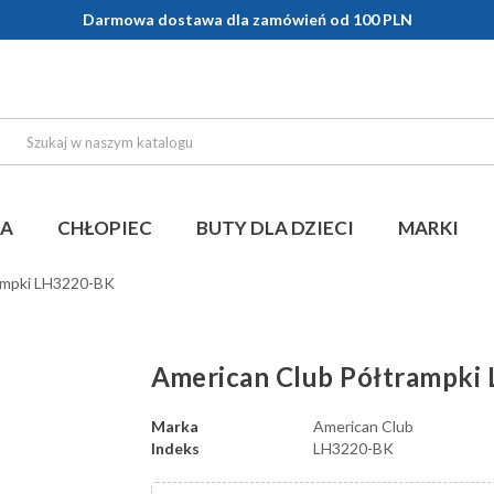
Darmowa dostawa dla zamówień od 100 PLN
KA
CHŁOPIEC
BUTY DLA DZIECI
MARKI
ampki LH3220-BK
American Club Półtrampki
Marka
American Club
Indeks
LH3220-BK