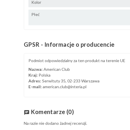
Kolor
Płeć
GPSR - Informacje o producencie
Podmiot odpowiedzialny za ten produkt na terenie UE
Nazwa:
American Club
Kraj:
Polska
Adres:
Serwituty 35, 02-233 Warszawa
E-mail:
american.club@interia.pl
Komentarze
(0)
chat
Na razie nie dodano żadnej recenzji.