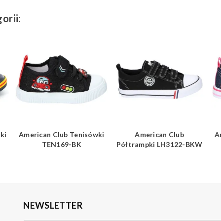
orii:
ki
American Club Tenisówki
American Club
A
TEN169-BK
Półtrampki LH3122-BKW
NEWSLETTER