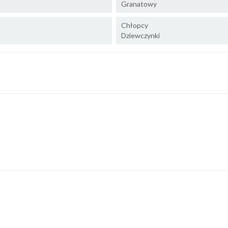
Granatowy
Chłopcy
Dziewczynki