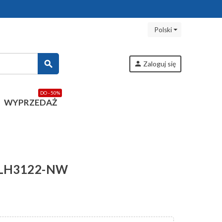
Polski
search
person
Zaloguj się
DO - 50%
WYPRZEDAŻ
i LH3122-NW