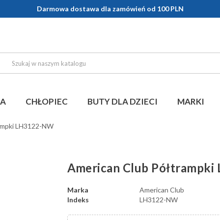
Darmowa dostawa dla zamówień od 100 PLN
KA
CHŁOPIEC
BUTY DLA DZIECI
MARKI
rampki LH3122-NW
American Club Półtrampk
Marka
American Club
Indeks
LH3122-NW