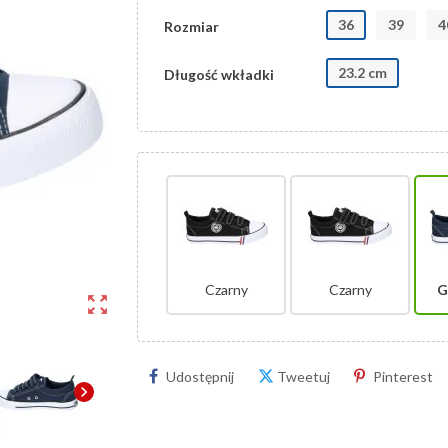
36
39
4
Rozmiar
23.2 cm
Długość wkładki
Czarny
Czarny
G
zoom_out_map
Udostępnij
Tweetuj
Pinterest
chevron_right