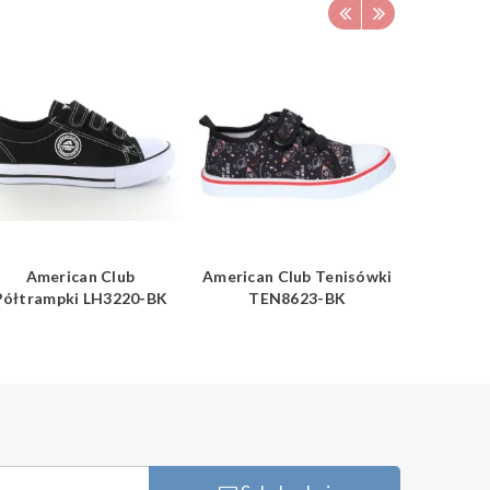
American Club
American Club Tenisówki
Ame
Półtrampki LH3220-BK
TEN8623-BK
Półtram