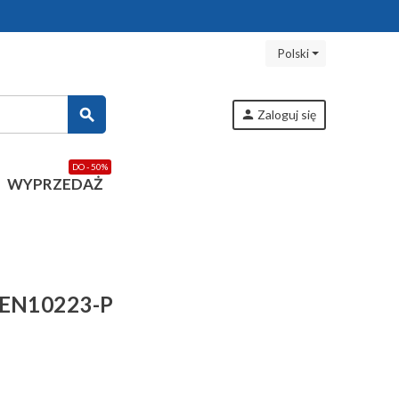
Polski
search
person
Zaloguj się
DO - 50%
WYPRZEDAŻ
TEN10223-P