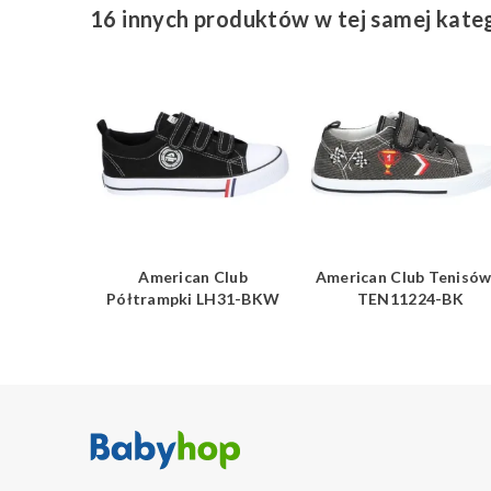
16 innych produktów w tej samej kateg
Club
American Club
American Club Tenisów
H2819-BK
Półtrampki LH31-BKW
TEN11224-BK