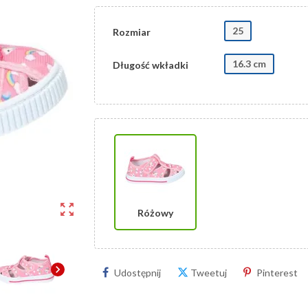
25
Rozmiar
16.3 cm
Długość wkładki
zoom_out_map
Różowy
chevron_right
Udostępnij
Tweetuj
Pinterest