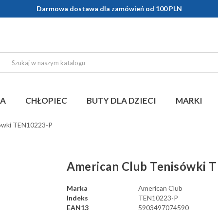
Darmowa dostawa dla zamówień od 100 PLN
KA
CHŁOPIEC
BUTY DLA DZIECI
MARKI
sówki TEN10223-P
American Club Tenisówki 
Marka
American Club
Indeks
TEN10223-P
EAN13
5903497074590