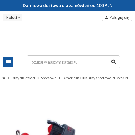
Darmowa dostawa dla zamówień od 100 PLN
Zaloguj się
Polski
person
view_headline
search
chevron_right
Buty dla dzieci
chevron_right
Sportowe
chevron_right
American Club Buty sportowe RL9523-N