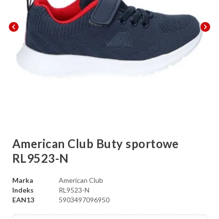
chevron_left
chevron_right
American Club Buty sportowe
RL9523-N
Marka
American Club
Indeks
RL9523-N
EAN13
5903497096950