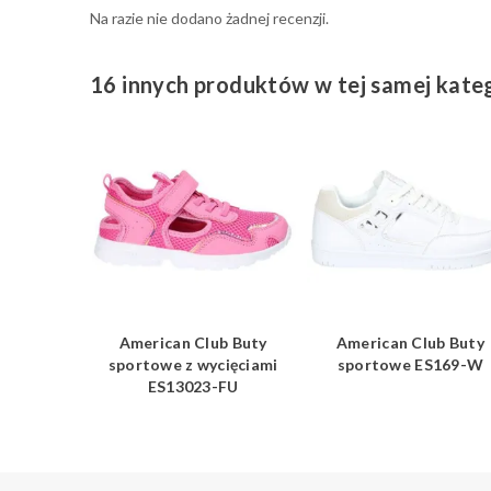
Na razie nie dodano żadnej recenzji.
16 innych produktów w tej samej kateg
ub Buty
American Club Buty
American Club Buty
3924-N
sportowe z wycięciami
sportowe ES169-W
ES13023-FU