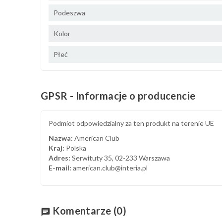
Podeszwa
Kolor
Płeć
GPSR - Informacje o producencie
Podmiot odpowiedzialny za ten produkt na terenie UE
Nazwa:
American Club
Kraj:
Polska
Adres:
Serwituty 35, 02-233 Warszawa
E-mail:
american.club@interia.pl
Komentarze
(0)
chat