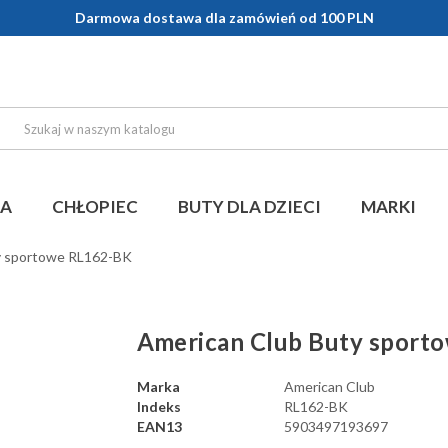
Darmowa dostawa dla zamówień od 100 PLN
KA
CHŁOPIEC
BUTY DLA DZIECI
MARKI
y sportowe RL162-BK
American Club Buty sport
Marka
American Club
Indeks
RL162-BK
EAN13
5903497193697