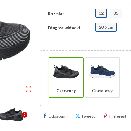
32
35
Rozmiar
20.5 cm
Długość wkładki
zoom_out_map
Czerwony
Granatowy
chevron_right
Udostępnij
Tweetuj
Pinterest