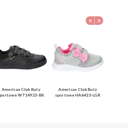
American Club Buty
American Club Buty
Americ
sportowe WT14923-BK
sportowe HA6423-LGR
sporto