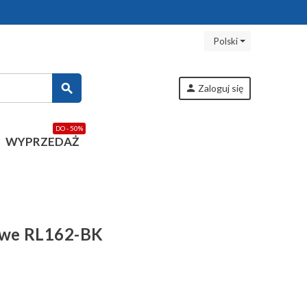
Polski
search
person
Zaloguj się
DO - 50%
WYPRZEDAŻ
owe RL162-BK