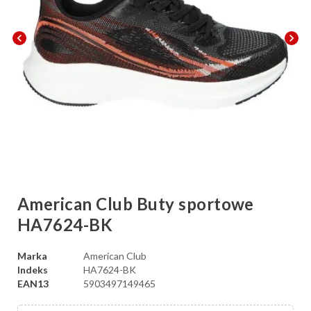
chevron_left
chevron_right
American Club Buty sportowe
HA7624-BK
Marka
American Club
Indeks
HA7624-BK
EAN13
5903497149465