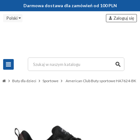
Darmowa dostawa dla zamówień od 100 PLN
Zaloguj się
Polski
person
view_headline
search
chevron_right
Buty dla dzieci
chevron_right
Sportowe
chevron_right
American Club Buty sportowe HA7624-BK