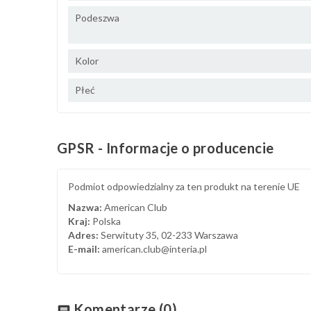
Podeszwa
Kolor
Płeć
GPSR - Informacje o producencie
Podmiot odpowiedzialny za ten produkt na terenie UE
Nazwa:
American Club
Kraj:
Polska
Adres:
Serwituty 35, 02-233 Warszawa
E-mail:
american.club@interia.pl
Komentarze
(0)
chat