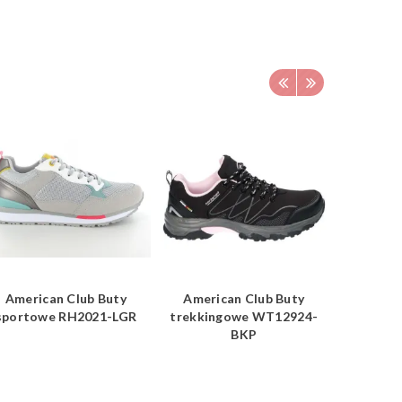
American Club Buty
American Club Buty
Americ
sportowe RH2021-LGR
trekkingowe WT12924-
sporto
BKP