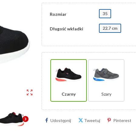
35
Rozmiar
22.7 cm
Długość wkładki
zoom_out_map
Czarny
Szary
chevron_right
Udostępnij
Tweetuj
Pinterest