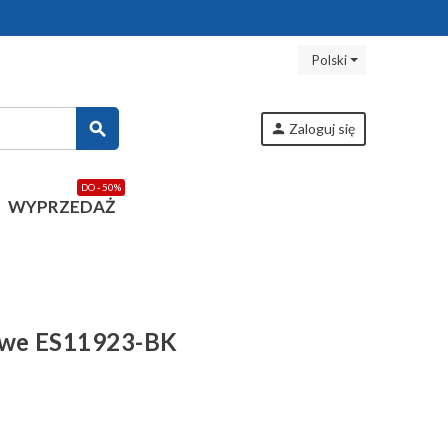
Polski
search
person
Zaloguj się
DO - 50%
WYPRZEDAŻ
owe ES11923-BK