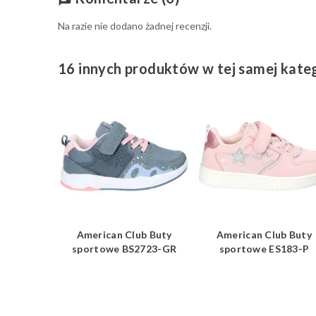
Na razie nie dodano żadnej recenzji.
16 innych produktów w tej samej kateg
ub Buty
American Club Buty
American Club Buty
WT256-BK
sportowe BS2723-GR
sportowe ES183-P