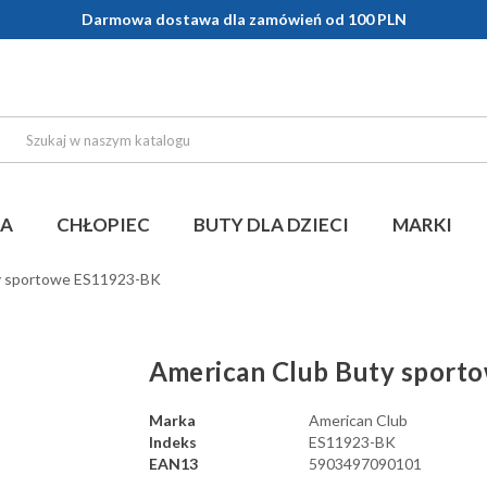
Darmowa dostawa dla zamówień od 100 PLN
KA
CHŁOPIEC
BUTY DLA DZIECI
MARKI
y sportowe ES11923-BK
American Club Buty sport
Marka
American Club
Indeks
ES11923-BK
EAN13
5903497090101