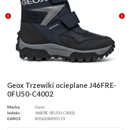
chevron_left
chevron_right
Geox Trzewiki ocieplane J46FRE-
0FU50-C4002
Marka
Geox
Indeks
J46FRE-0FU50-C4002
EAN13
8056206905573