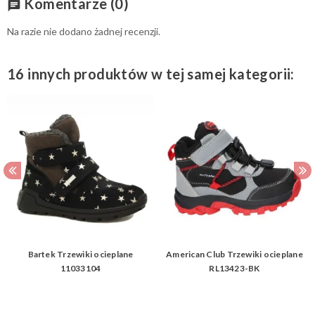
Komentarze
(0)
chat
Na razie nie dodano żadnej recenzji.
16 innych produktów w tej samej kategorii:
Bartek Trzewiki ocieplane
American Club Trzewiki ocieplane
11033104
RL13423-BK