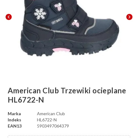
chevron_left
chevron_right
American Club Trzewiki ocieplane
HL6722-N
Marka
American Club
Indeks
HL6722-N
EAN13
5903497064379