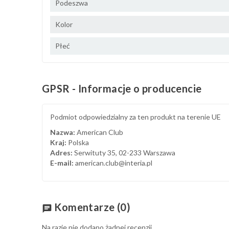
Podeszwa
Kolor
Płeć
GPSR - Informacje o producencie
Podmiot odpowiedzialny za ten produkt na terenie UE
Nazwa:
American Club
Kraj:
Polska
Adres:
Serwituty 35, 02-233 Warszawa
E-mail:
american.club@interia.pl
Komentarze
(0)
chat
Na razie nie dodano żadnej recenzji.