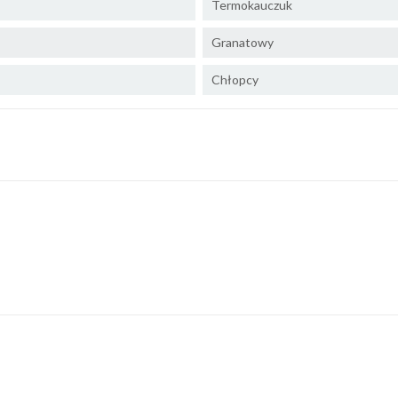
Termokauczuk
Granatowy
Chłopcy