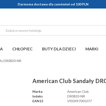
Darmowa dostawa dla zamówień od 100 PLN
KA
CHŁOPIEC
BUTY DLA DZIECI
MARKI
ały DR0820-NR
American Club Sandały D
Marka
American Club
Indeks
DR0820-NR
EAN13
5903497001077