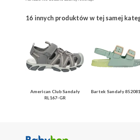
16 innych produktów w tej samej kateg
 Sandały
American Club Sandały
Bartek Sandały 85208
-W
RL167-GR