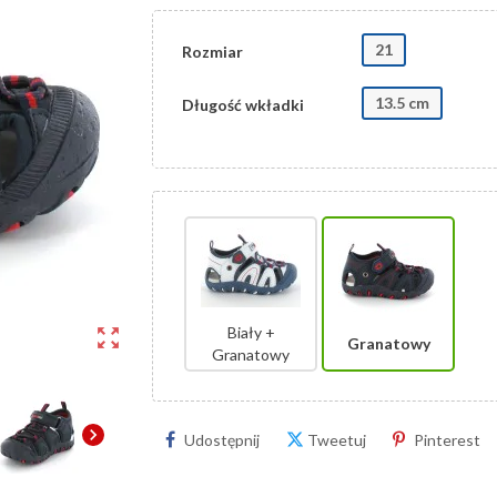
21
Rozmiar
13.5 cm
Długość wkładki
Biały +
zoom_out_map
Granatowy
Granatowy
chevron_right
Udostępnij
Tweetuj
Pinterest