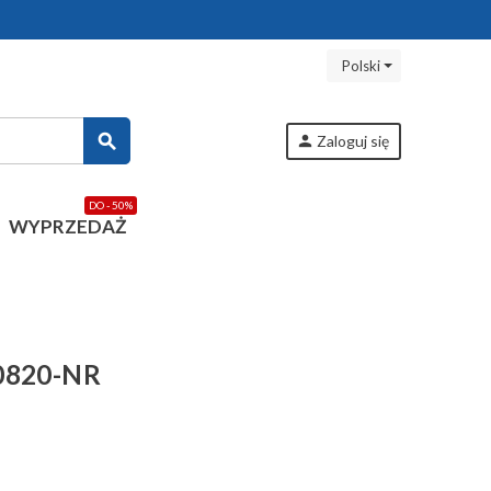
Polski
search
person
Zaloguj się
DO - 50%
WYPRZEDAŻ
R0820-NR