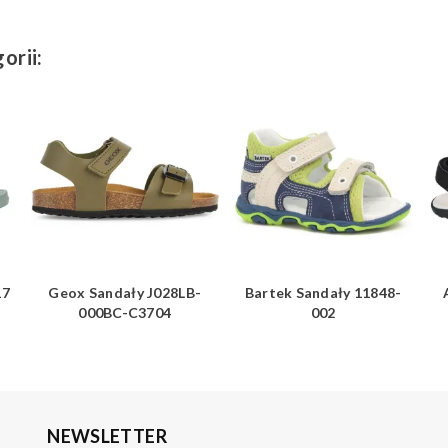
orii:
17
Geox Sandały J028LB-
Bartek Sandały 11848-
000BC-C3704
002
NEWSLETTER