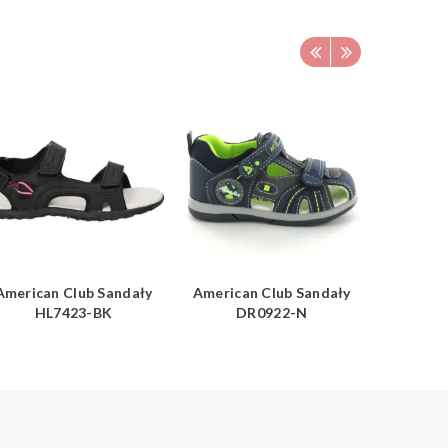
American Club Sandały
American Club Sandały
America
HL7423-BK
DR0922-N
ES