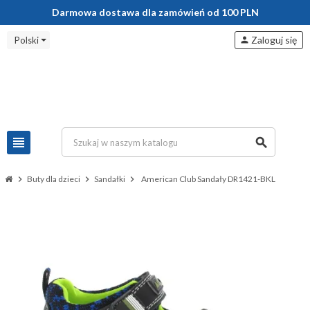
Darmowa dostawa dla zamówień od 100 PLN
Zaloguj się
Polski
person
view_headline
search
chevron_right
Buty dla dzieci
chevron_right
Sandałki
chevron_right
American Club Sandały DR1421-BKL