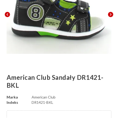
chevron_left
chevron_right
American Club Sandały DR1421-
BKL
Marka
American Club
Indeks
DR1421-BKL