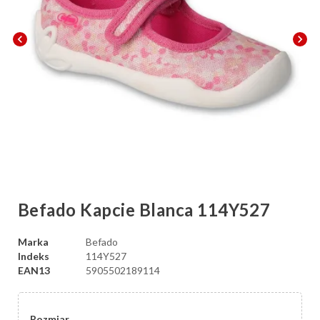
chevron_left
chevron_right
Befado Kapcie Blanca 114Y527
Marka
Befado
Indeks
114Y527
EAN13
5905502189114
Rozmiar