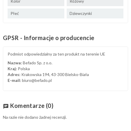
Kolor
Różowy
Płeć
Dziewczynki
GPSR - Informacje o producencie
Podmiot odpowiedzialny za ten produkt na terenie UE
Nazwa:
Befado Sp. z o.o.
Kraj:
Polska
Adres:
Krakowska 194, 43-300 Bielsko-Biała
E-mail:
biuro@befado.pl
Komentarze
(0)
chat
Na razie nie dodano żadnej recenzji.