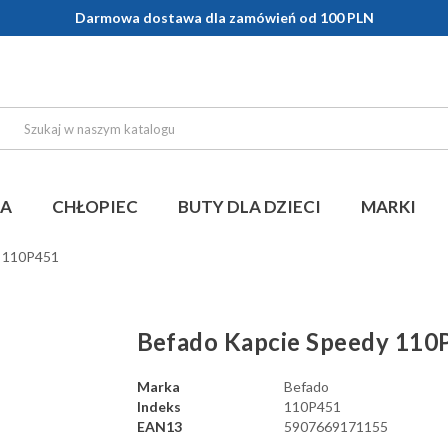
Darmowa dostawa dla zamówień od 100 PLN
KA
CHŁOPIEC
BUTY DLA DZIECI
MARKI
y 110P451
Befado Kapcie Speedy 110
Marka
Befado
Indeks
110P451
EAN13
5907669171155