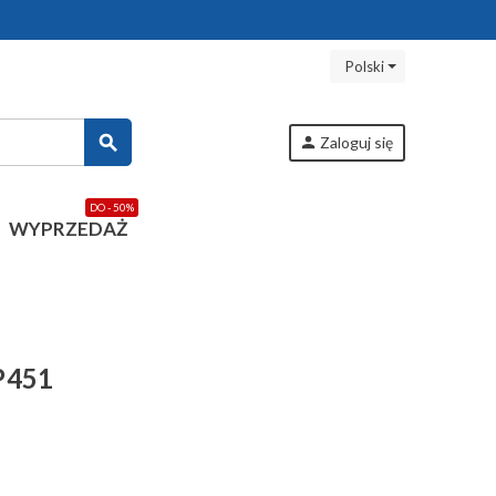
Polski
search
person
Zaloguj się
DO - 50%
WYPRZEDAŻ
P451