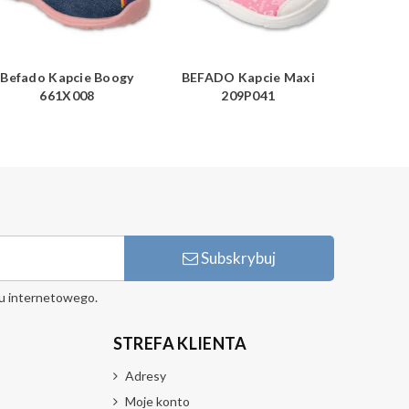
Befado Kapcie Boogy
BEFADO Kapcie Maxi
Befado
661X008
209P041
Subskrybuj
u internetowego.
STREFA KLIENTA
Adresy
Moje konto