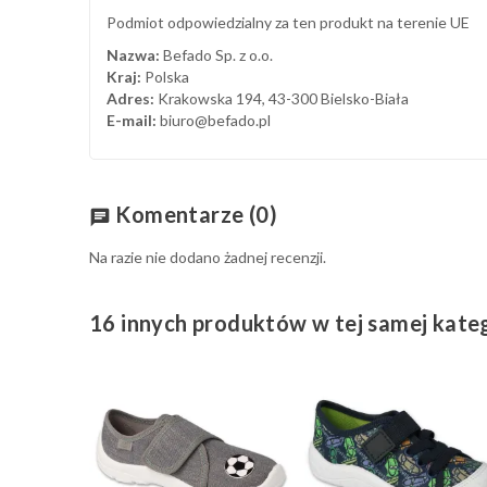
Podmiot odpowiedzialny za ten produkt na terenie UE
Nazwa:
Befado Sp. z o.o.
Kraj:
Polska
Adres:
Krakowska 194, 43-300 Bielsko-Biała
E-mail:
biuro@befado.pl
Komentarze
(0)
chat
Na razie nie dodano żadnej recenzji.
16 innych produktów w tej samej kateg