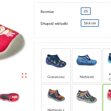
25
Rozmiar
16.6 cm
Długość wkładki
N
zoom_out_map
Granatowy
Niebieski
G
Niebieski +