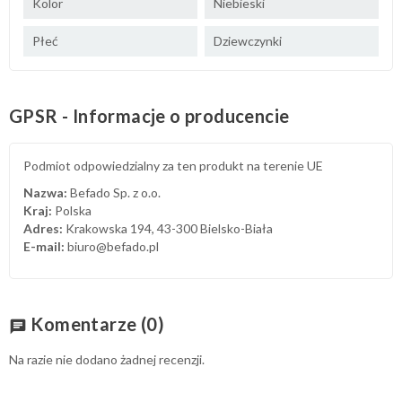
Kolor
Niebieski
Płeć
Dziewczynki
GPSR - Informacje o producencie
Podmiot odpowiedzialny za ten produkt na terenie UE
Nazwa:
Befado Sp. z o.o.
Kraj:
Polska
Adres:
Krakowska 194, 43-300 Bielsko-Biała
E-mail:
biuro@befado.pl
Komentarze
(0)
chat
Na razie nie dodano żadnej recenzji.