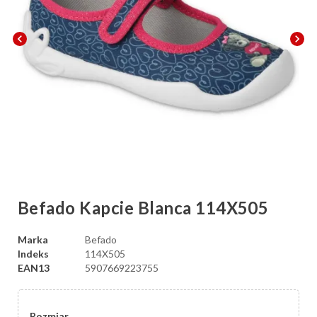
chevron_left
chevron_right
Befado Kapcie Blanca 114X505
Marka
Befado
Indeks
114X505
EAN13
5907669223755
Rozmiar