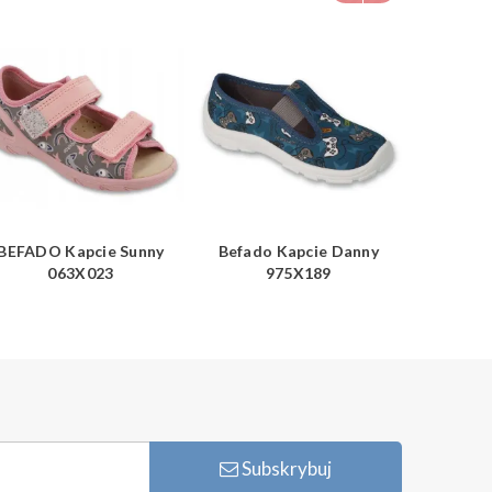
BEFADO Kapcie Sunny
Befado Kapcie Danny
Befado
063X023
975X189
Subskrybuj