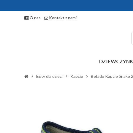
O nas
Kontakt z nami
DZIEWCZYN
Buty dla dzieci
Kapcie
Befado Kapcie Snake
chevron_right
chevron_right
chevron_right