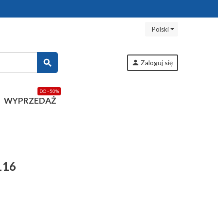
Polski
search
person
Zaloguj się
DO - 50%
WYPRZEDAŻ
116