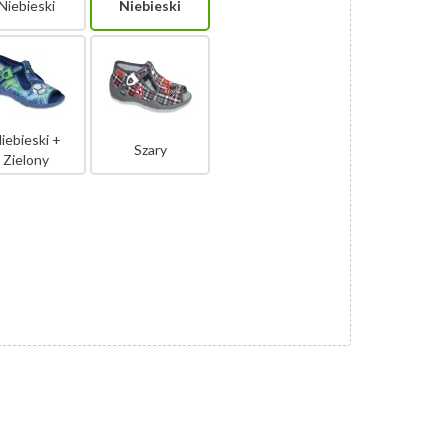
Niebieski
Niebieski
iebieski +
Szary
Zielony