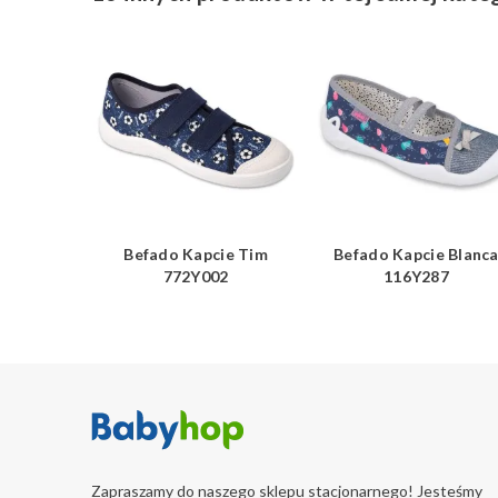
e Honey
Befado Kapcie Tim
Befado Kapcie Blanc
5
772Y002
116Y287
Zapraszamy do naszego sklepu stacjonarnego! Jesteśmy