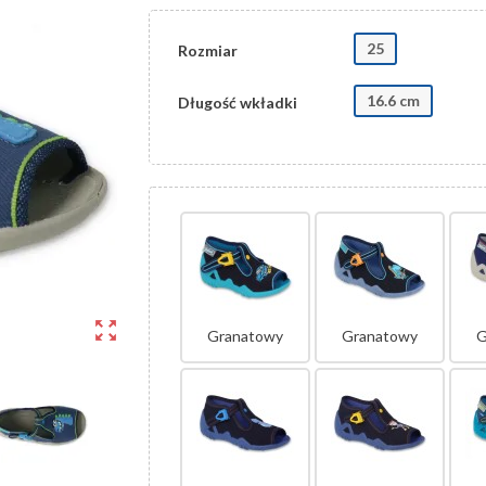
25
Rozmiar
16.6 cm
Długość wkładki
zoom_out_map
Granatowy
Granatowy
G