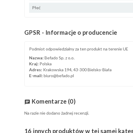
Płeć
GPSR - Informacje o producencie
Podmiot odpowiedzialny za ten produkt na terenie UE
Nazwa:
Befado Sp. z o.o.
Kraj:
Polska
Adres:
Krakowska 194, 43-300 Bielsko-Biała
E-mail:
biuro@befado.pl
Komentarze
(0)
chat
Na razie nie dodano żadnej recenzji.
16 innych produktów w tej samej kateg