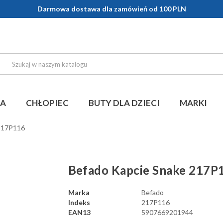
Darmowa dostawa dla zamówień od 100 PLN
KA
CHŁOPIEC
BUTY DLA DZIECI
MARKI
 217P116
Befado Kapcie Snake 217P
Marka
Befado
Indeks
217P116
EAN13
5907669201944