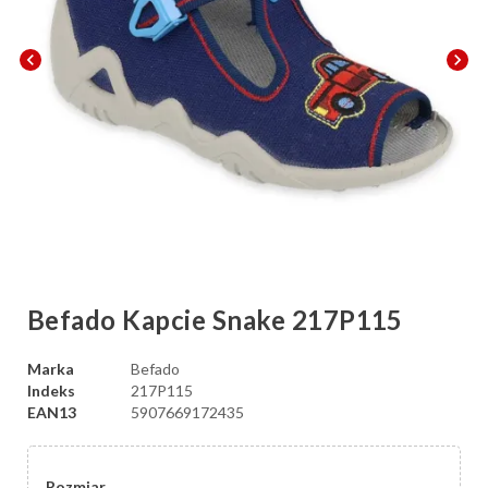
chevron_left
chevron_right
Befado Kapcie Snake 217P115
Marka
Befado
Indeks
217P115
EAN13
5907669172435
Rozmiar