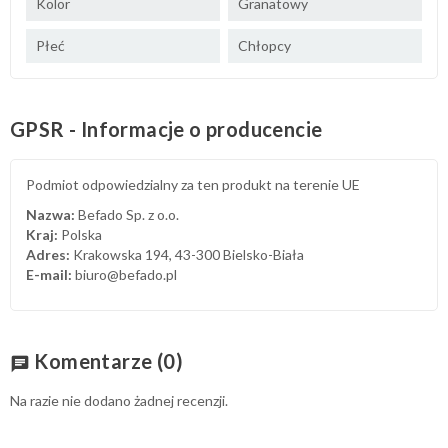
Kolor
Granatowy
Płeć
Chłopcy
GPSR - Informacje o producencie
Podmiot odpowiedzialny za ten produkt na terenie UE
Nazwa:
Befado Sp. z o.o.
Kraj:
Polska
Adres:
Krakowska 194, 43-300 Bielsko-Biała
E-mail:
biuro@befado.pl
Komentarze
(0)
chat
Na razie nie dodano żadnej recenzji.