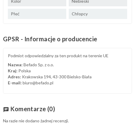
Kolor
Niebieski
Płeć
Chłopcy
GPSR - Informacje o producencie
Podmiot odpowiedzialny za ten produkt na terenie UE
Nazwa:
Befado Sp. z o.o.
Kraj:
Polska
Adres:
Krakowska 194, 43-300 Bielsko-Biała
E-mail:
biuro@befado.pl
Komentarze
(0)
chat
Na razie nie dodano żadnej recenzji.