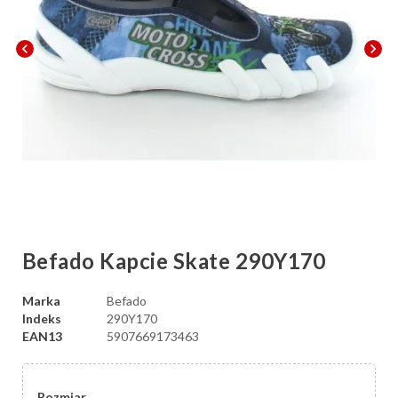
chevron_left
chevron_right
Befado Kapcie Skate 290Y170
Marka
Befado
Indeks
290Y170
EAN13
5907669173463
Rozmiar