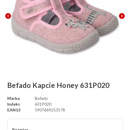
chevron_left
chevron_right
Befado Kapcie Honey 631P020
Marka
Befado
Indeks
631P020
EAN13
5907669253578
Rozmiar