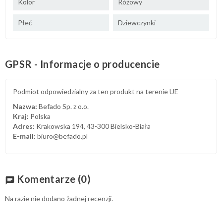
Kolor
Różowy
Płeć
Dziewczynki
GPSR - Informacje o producencie
Podmiot odpowiedzialny za ten produkt na terenie UE
Nazwa:
Befado Sp. z o.o.
Kraj:
Polska
Adres:
Krakowska 194, 43-300 Bielsko-Biała
E-mail:
biuro@befado.pl
Komentarze
(0)
chat
Na razie nie dodano żadnej recenzji.