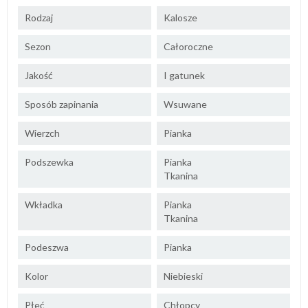
Rodzaj
Kalosze
Sezon
Całoroczne
Jakość
I gatunek
Sposób zapinania
Wsuwane
Wierzch
Pianka
Podszewka
Pianka
Tkanina
Wkładka
Pianka
Tkanina
Podeszwa
Pianka
Kolor
Niebieski
Płeć
Chłopcy