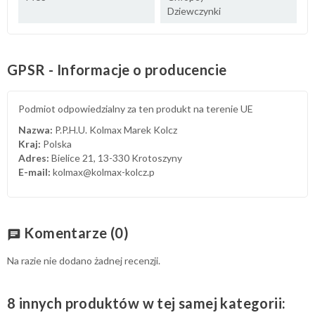
Dziewczynki
GPSR - Informacje o producencie
Podmiot odpowiedzialny za ten produkt na terenie UE
Nazwa:
P.P.H.U. Kolmax Marek Kolcz
Kraj:
Polska
Adres:
Bielice 21, 13-330 Krotoszyny
E-mail:
kolmax@kolmax-kolcz.p
Komentarze
(0)
chat
Na razie nie dodano żadnej recenzji.
8 innych produktów w tej samej kategorii: