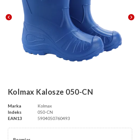
chevron_left
chevron_right
Kolmax Kalosze 050-CN
Marka
Kolmax
Indeks
050-CN
EAN13
5904050760493
Rozmiar