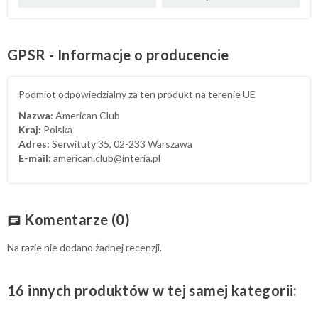
GPSR - Informacje o producencie
Podmiot odpowiedzialny za ten produkt na terenie UE
Nazwa:
American Club
Kraj:
Polska
Adres:
Serwituty 35, 02-233 Warszawa
E-mail:
american.club@interia.pl
Komentarze
(0)
chat
Na razie nie dodano żadnej recenzji.
16 innych produktów w tej samej kategorii: