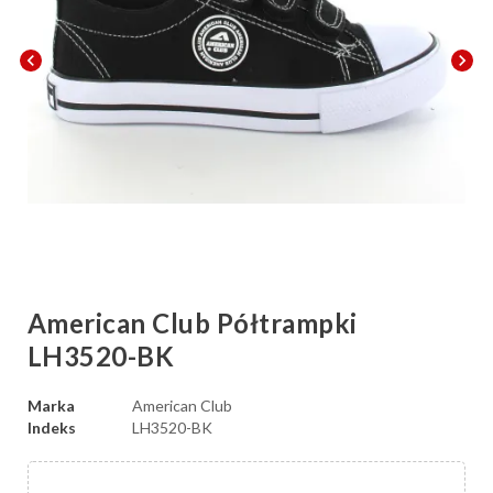
chevron_left
chevron_right
American Club Półtrampki
LH3520-BK
Marka
American Club
Indeks
LH3520-BK