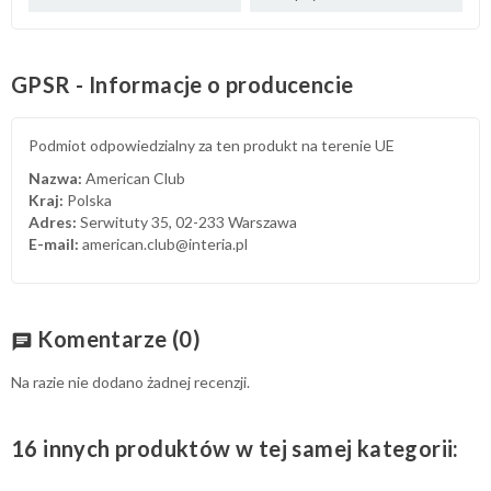
GPSR - Informacje o producencie
Podmiot odpowiedzialny za ten produkt na terenie UE
Nazwa:
American Club
Kraj:
Polska
Adres:
Serwituty 35, 02-233 Warszawa
E-mail:
american.club@interia.pl
Komentarze
(0)
chat
Na razie nie dodano żadnej recenzji.
16 innych produktów w tej samej kategorii: