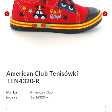
chevron_left
chevron_right
American Club Tenisówki
TEN4320-R
Marka
American Club
Indeks
TEN4320-R