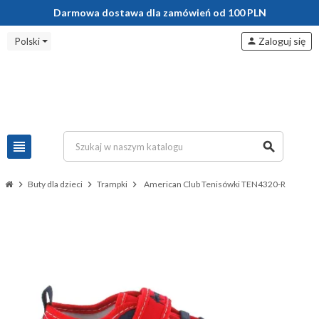
Darmowa dostawa dla zamówień od 100 PLN
Zaloguj się
Polski
person
view_headline
search
chevron_right
Buty dla dzieci
chevron_right
Trampki
chevron_right
American Club Tenisówki TEN4320-R