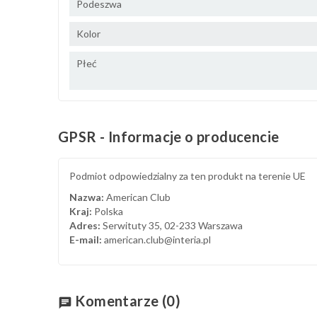
Podeszwa
Kolor
Płeć
GPSR - Informacje o producencie
Podmiot odpowiedzialny za ten produkt na terenie UE
Nazwa:
American Club
Kraj:
Polska
Adres:
Serwituty 35, 02-233 Warszawa
E-mail:
american.club@interia.pl
Komentarze
(0)
chat