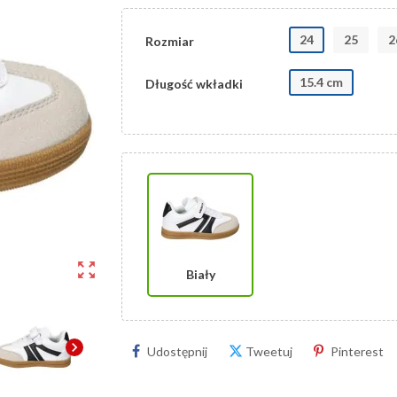
24
25
2
Rozmiar
15.4 cm
Długość wkładki
zoom_out_map
Biały
chevron_right
Udostępnij
Tweetuj
Pinterest