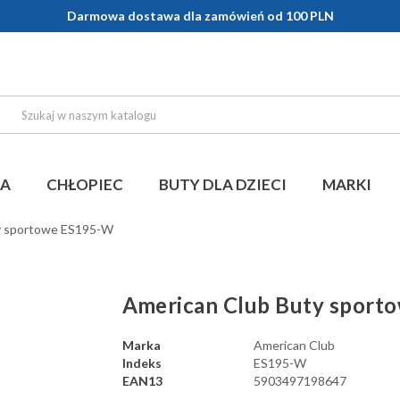
Darmowa dostawa dla zamówień od 100 PLN
KA
CHŁOPIEC
BUTY DLA DZIECI
MARKI
y sportowe ES195-W
American Club Buty sport
Marka
American Club
Indeks
ES195-W
EAN13
5903497198647