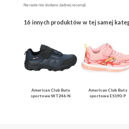
Na razie nie dodano żadnej recenzji.
16 innych produktów w tej samej kateg
ub Buty
American Club Buty
American Club Buty
7023-GR
sportowe WT246-N
sportowe ES190-P