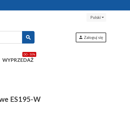
Polski
search
person
Zaloguj się
DO - 50%
WYPRZEDAŻ
owe ES195-W