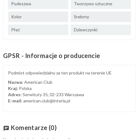
Podeszwa
Tworzywo sztuczne
Kolor
Srebrny
Płeć
Dziewczynki
GPSR - Informacje o producencie
Podmiot odpowiedzialny za ten produkt na terenie UE
Nazwa:
American Club
Kraj:
Polska
Adres:
Serwituty 35, 02-233 Warszawa
E-mail:
american.club@interia.pl
Komentarze
(0)
chat