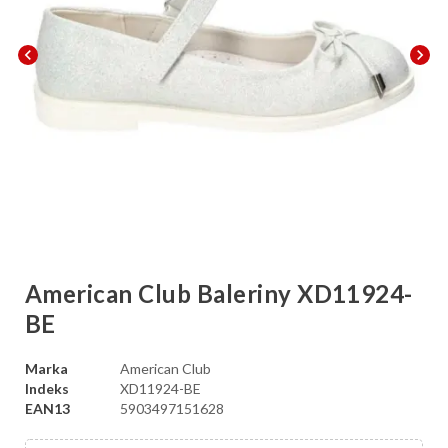
chevron_left
chevron_right
American Club Baleriny XD11924-
BE
Marka
American Club
Indeks
XD11924-BE
EAN13
5903497151628